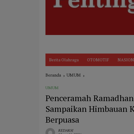
Disclaimer
Indeks
KARIR
Kode Et
Berita Olahraga
OTOMOTIF
NASION
Beranda
UMUM
UMUM
Penceramah Ramadhan.
Sampaikan Himbauan 
Berpuasa
REDAKSI