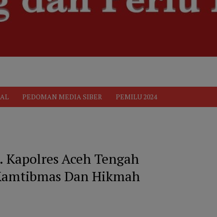
ik
Pedoman Media Siber
PEDOMAN MEDIA SIBER
Privacy 
AL
PEDOMAN MEDIA SIBER
PEMILU 2024
 Kapolres Aceh Tengah
Kamtibmas Dan Hikmah