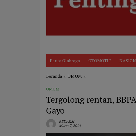
Disclaimer
Indeks
KARIR
Kode Et
Berita Olahraga
OTOMOTIF
NASION
Beranda
UMUM
UMUM
Tergolong rentan, BBPA 
Gayo
REDAKSI
Maret 7, 2024