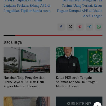
14 Saksi Diperiksa Dalam
Mirwansyah Mengaku Tak
pos
Lanjutan Perkara Sidang APE di
Terima Uang Terkait Kasus
Pengadilan Tipikor Banda Aceh
Dugaan Korupsi APE di Disdik
Aceh Tengah
Baca Juga
Nasabah Titip Penyelesaian
Ketua PKB Aceh Tengah:
BPRS Gayo di 100 Hari Haili
Selamat Kepada Haili Yoga –
Yoga – Muchsin Hasan
Muchsin Hasan
Menjabat
X