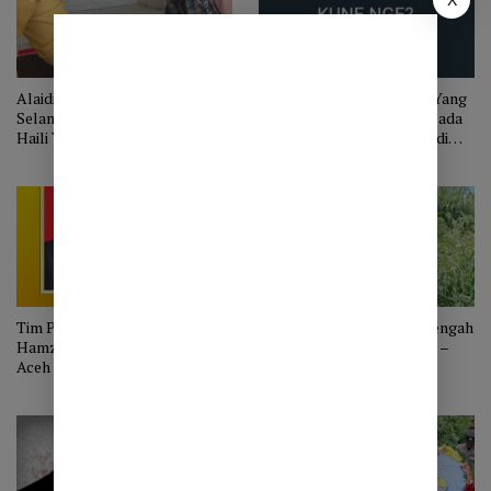
Alaidin Abu Abbas Ucapkan
Tahukah Kamu, Kata Apa Yang
Selamat Atas Kemenangan
Paling Sering Diucapkan Pada
Haili Yoga dan Muchsin Hasan
Malam Menjelang Pemilu di
Takengon?
Tim Pemenangan Bustami
Harga Cabai Ketol Aceh Tengah
Hamzah – Syeh Fadhil Rahmi di
di Tingkat Petani Tak Baik –
Aceh Tengah Dilatih Gunakan
Baik Saja
Aplikasi