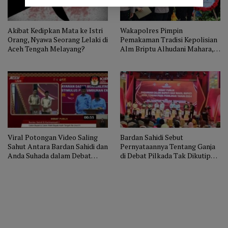
Akibat Kedipkan Mata ke Istri
Wakapolres Pimpin
Orang, Nyawa Seorang Lelaki di
Pemakaman Tradisi Kepolisian
Aceh Tengah Melayang?
Alm Briptu Alhudani Mahara,
Menantu Shabela Abubakar
Viral Potongan Video Saling
Bardan Sahidi Sebut
Sahut Antara Bardan Sahidi dan
Pernyataannya Tentang Ganja
Anda Suhada dalam Debat
di Debat Pilkada Tak Dikutip
Pilkada Aceh Tengah
Utuh