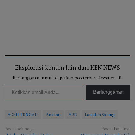
Eksplorasi konten lain dari KEN NEWS
Berlangganan untuk dapatkan pos terbaru lewat email.
Ketikkan email Anda...
Berlangganan
ACEH TENGAH
Anshari
APE
Lanjutan Sidang
Navigasi
Pos sebelumnya
Pos selanjutnya